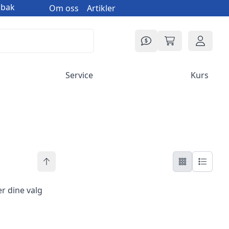
øbak
Om oss
Artikler
Prisforespørsel
Min handlekur
Logg in
Service
Kurs
r dine valg