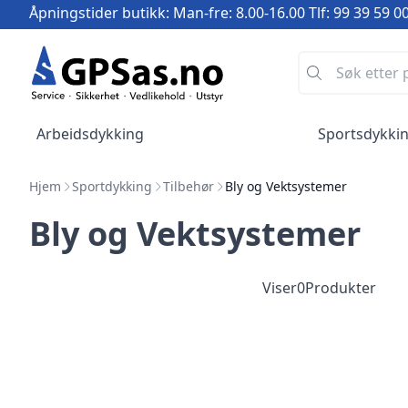
Åpningstider butikk: Man-fre: 8.00-16.00 Tlf: 99 39 59 0
Arbeidsdykking
Sportsdykki
Hjem
Sportdykking
Tilbehør
Bly og Vektsystemer
Bly og Vektsystemer
Viser
0
Produkter