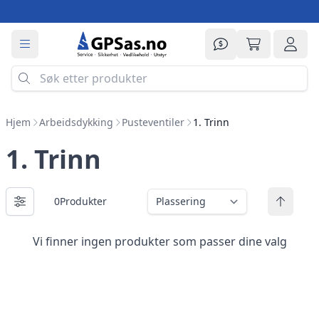
Prisforespørsel
Min handle
Logg 
Hjem
Arbeidsdykking
Pusteventiler
1. Trinn
1. Trinn
0
Produkter
Viser
Sort etter
Vi finner ingen produkter som passer dine valg