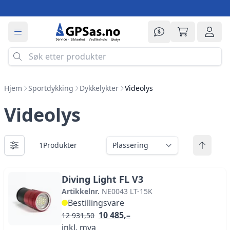
Prisforespørsel
Min handle
Logg 
Hjem
Sportdykking
Dykkelykter
Videolys
Videolys
1
Produkter
Viser
Sort etter
Diving Light FL V3
Artikkelnr.
NE0043 LT-15K
Bestillingsvare
10 485,–
12 931,50
inkl. mva