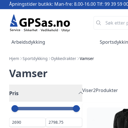
Åpningstider butikk: Man-fre: 8.00-16.00 Tlf: 99 39 59 0
Arbeidsdykking
Sportsdykki
Hjem
Sportdykking
Dykkedrakter
Vamser
Vamser
Viser
2
Produkter
Pris