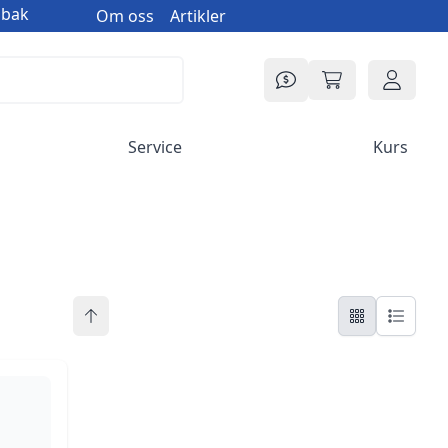
øbak
Om oss
Artikler
Prisforespørsel
Min handlekur
Logg in
Service
Kurs