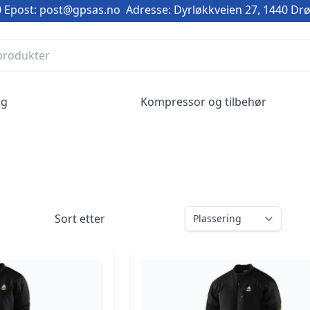
0
Epost: post@gpsas.no
Adresse: Dyrløkkveien 27, 1440 Dr
ng
Kompressor og tilbehør
Sort etter