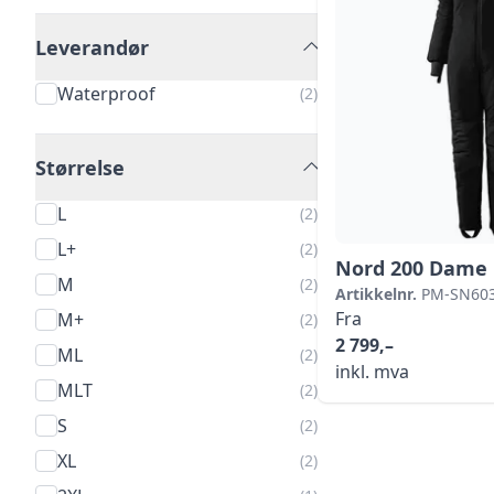
Leverandør
Waterproof
(2)
Størrelse
L
(2)
L+
(2)
Nord 200 Dame
M
(2)
Artikkelnr.
PM-SN603
Fra
M+
(2)
2 799,–
ML
(2)
inkl. mva
MLT
(2)
S
(2)
XL
(2)