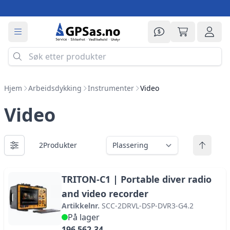
Prisforespørsel
Min handle
Logg 
Hjem
Arbeidsdykking
Instrumenter
Video
Video
2
Produkter
Viser
Sort etter
TRITON-C1 | Portable diver radio
and video recorder
Artikkelnr.
SCC-2DRVL-DSP-DVR3-G4.2
På lager
196 562,34